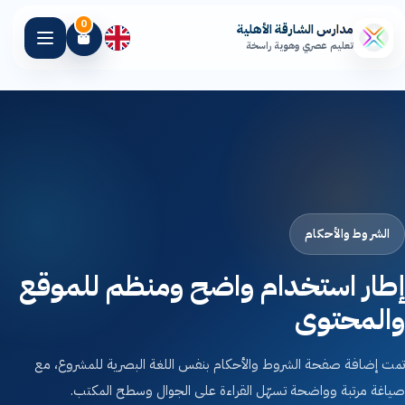
0
مدارس الشارقة الأهلية
تعليم عصري وهوية راسخة
الرئيسية
مدارسنا
المراحل التعليمية
الشروط والأحكام
المرافق المدرسية
إطار استخدام واضح ومنظم للموقع
والمحتوى
أخبار الشارقة
تمت إضافة صفحة الشروط والأحكام بنفس اللغة البصرية للمشروع، مع
التسجيل
صياغة مرتبة وواضحة تسهّل القراءة على الجوال وسطح المكتب.